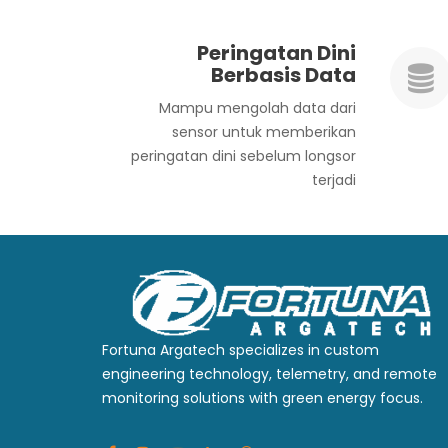
Peringatan Dini
Berbasis Data
Mampu mengolah data dari
sensor untuk memberikan
peringatan dini sebelum longsor
terjadi
Fortuna Argatech specializes in custom
engineering technology, telemetry, and remote
monitoring solutions with green energy focus.