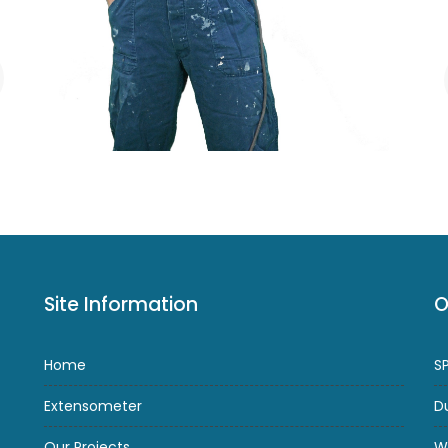
Site Information
O
Home
S
Extensometer
D
Our Projects
W