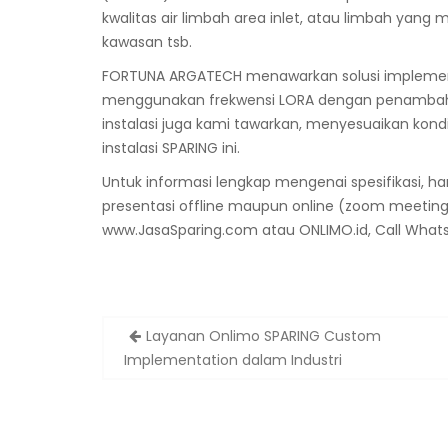
kwalitas air limbah area inlet, atau limbah yan
kawasan tsb.
FORTUNA ARGATECH menawarkan solusi implement
menggunakan frekwensi LORA dengan penambahan 
instalasi juga kami tawarkan, menyesuaikan kond
instalasi SPARING ini.
Untuk informasi lengkap mengenai spesifikasi, 
presentasi offline maupun online (zoom meeting 
www.JasaSparing.com atau ONLIMO.id, Call Whats
Post
Layanan Onlimo SPARING Custom
navigation
Implementation dalam Industri