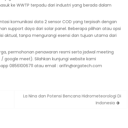
g masuk ke WWTP terpadu dari industri yang berada dalam
asi komunikasi data 2 sensor COD yang terpisah dengan
support daya dari solar panel. Beberapa pilihan atau opsi
isi aktual, tanpa mengurangi esensi dan tujuan utama dari
harga, permohonan penawaran resmi serta jadwal meeting
/ google meet). Silahkan kunjungi website kami
app 08561006711 atau email :
arifin@argatech.com
La Nina dan Potensi Bencana Hidrometeorologi Di
Indonesia