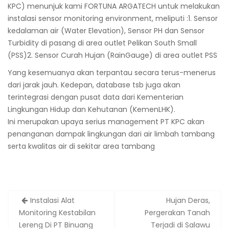
KPC) menunjuk kami FORTUNA ARGATECH untuk melakukan
instalasi sensor monitoring environment, meliputi :1. Sensor
kedalaman air (Water Elevation), Sensor PH dan Sensor
Turbidity di pasang di area outlet Pelikan South Small
(PSS)2. Sensor Curah Hujan (RainGauge) di area outlet PSS
Yang kesemuanya akan terpantau secara terus-menerus
dari jarak jauh. Kedepan, database tsb juga akan
terintegrasi dengan pusat data dari Kementerian
Lingkungan Hidup dan Kehutanan (KemenLHK).
Ini merupakan upaya serius management PT KPC akan
penanganan dampak lingkungan dari air limbah tambang
serta kwalitas air di sekitar area tambang
Post
Instalasi Alat
Hujan Deras,
navigation
Monitoring Kestabilan
Pergerakan Tanah
Lereng Di PT Binuang
Terjadi di Salawu