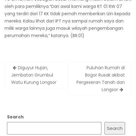
oleh para pemiliknya.“Dari awal kami warga RT 01 RW 07
yang terdiri dari 17 KK tidak pernah memberikan izin kepada
mereka. Kalau lihat dari IPT nya sampai rumah saya dan
milik warga lainnya juga masuk wilayah pengembangan
perumahan mereka,” katanya. (BR.01)
Post
Diguyur Hujan,
Puluhan Rumah di
navigation
Jembatan Grumbul
Bogor Rusak akibat
Watu Kurung Longsor
Pergeseran Tanah dan
Longsor
Search
Search