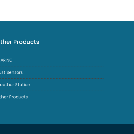
ther Products
PARING
ust Sensors
eather Station
ther Products