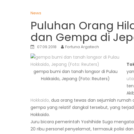
News
Puluhan Orang Hil
dan Gempa di Je
07.09.2018
Fortuna Argatech
To
gempa bumi dan tanah longsor di Pulau
yan
Hokkaido, Jepang (Foto: Reuters)
uta
ten
Aki
Hokkaido,
dua orang tewas dan sejumlah rumah a
gempa yang relatif dangkal tersebut, yang terjad
Hokkaido.
Juru bicara pemerintah Yoshihide Suga mengatakan
20 ribu personel penyelamat, termasuk polisi dan