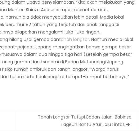
gabung dalam upaya penyelamatan. “Kita akan melakukan yang
a Menteri Shinzo Abe usai rapat kabinet darurat.
 namun dia tidak menyebutkan lebih detail. Media lokal
k berumur 82 tahun yang terjatuh dari anak tangga di
ainnya dilaporkan mengalami luka-luka ringan.
yang hilang usai gempa dan
tanah longsor.
Namun media lokal
. Pejabat-pejabat Jepang mengingatkan bahwa gempa besar
i, khususnya dalam dua hingga tiga hari (setelah gempa besar
nitoring gempa dan tsunami di Badan Meteorologi Jepang.
isiko rumah ambruk dan tanah longsor. “Warga harus
 dan hujan serta tidak pergi ke tempat-tempat berbahaya,”
Tanah Longsor Tutupi Badan Jalan, Babinsa
Lageun Bantu Atur Lalu Lintas