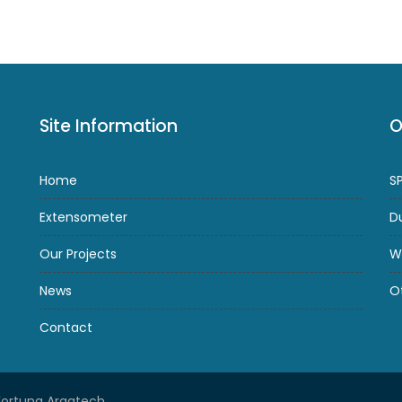
Site Information
O
Home
S
Extensometer
D
Our Projects
W
News
O
Contact
Fortuna Argatech