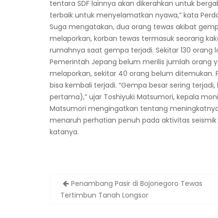
tentara SDF lainnya akan dikerahkan untuk ber
terbaik untuk menyelamatkan nyawa,” kata Perdan
Suga mengatakan, dua orang tewas akibat gempa,
melaporkan, korban tewas termasuk seorang kake
rumahnya saat gempa terjadi. Sekitar 130 orang l
Pemerintah Jepang belum merilis jumlah orang 
melaporkan, sekitar 40 orang belum ditemukan
bisa kembali terjadi. “Gempa besar sering terjad
pertama),” ujar Toshiyuki Matsumori, kepala mo
Matsumori mengingatkan tentang meningkatnya r
menaruh perhatian penuh pada aktivitas seismik
katanya.
Post
Penambang Pasir di Bojonegoro Tewas
navigation
Tertimbun Tanah Longsor