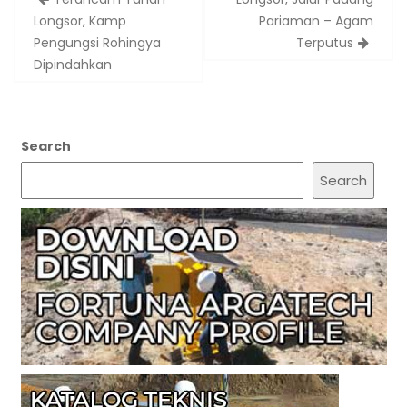
navigation
Longsor, Kamp
Pariaman – Agam
Pengungsi Rohingya
Terputus
Dipindahkan
Search
Search