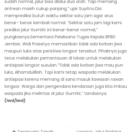
sudah normal, jalur bisa dilalui dua arah. Tapi memang
antrean masih cukup panjang,” ujar Suyitno.Dia
memprediksi butuh waktu sekitar satu jam agar arus
benar- benar kembali normal. “Sekitar satu jam lagi kami
prediksi jalur Gumitir ini benar-benar normal,”
pungkasnya.Sementara Pelaksana Tugas Kepala BPBD
Jember, Widi Prasetyo memastikan tidak ada korban jiwa
maupun luka atas peristiwa longsor tersebut. Pihaknya juga
terus melakukan pemantauan di lokasi untuk melakukan
antisipasi longsor susulan.”Tidak ada korban jiwa mau pun
luka, Alhamdulillah. Tapi kami tetap waspada melakukan
antisipasi karena memang di sana masuk kawasan rawan
longsor. Warga dan pengendara kendaraan juga kita imbau
waspada jika melintas di jalur Gumitir,” tandasnya.
(iwd/iwd)
Post
Terancam Tanah
Longsor, Jalur Padang