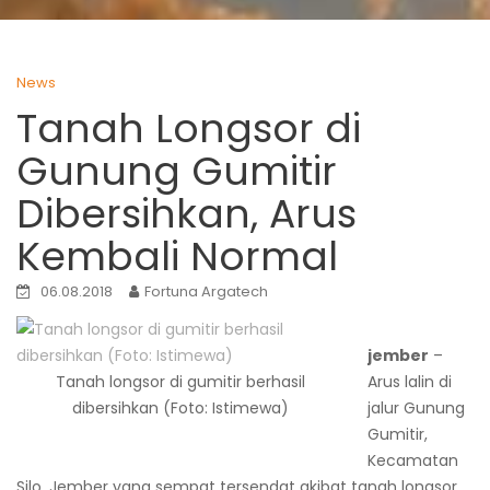
News
Tanah Longsor di
Gunung Gumitir
Dibersihkan, Arus
Kembali Normal
06.08.2018
Fortuna Argatech
jember
–
Tanah longsor di gumitir berhasil
Arus lalin di
dibersihkan (Foto: Istimewa)
jalur Gunung
Gumitir,
Kecamatan
Silo, Jember yang sempat tersendat akibat tanah longsor,