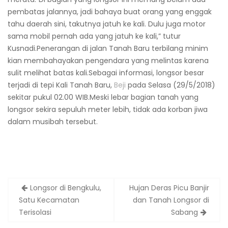
pembatas jalannya, jadi bahaya buat orang yang enggak
tahu daerah sini, takutnya jatuh ke kali. Dulu juga motor
sama mobil pernah ada yang jatuh ke kali,” tutur
Kusnadi.Penerangan di jalan Tanah Baru terbilang minim
kian membahayakan pengendara yang melintas karena
sulit melihat batas kali.Sebagai informasi, longsor besar
terjadi di tepi Kali Tanah Baru,
Beji
pada Selasa (29/5/2018)
sekitar pukul 02.00 WIB.Meski lebar bagian tanah yang
longsor sekira sepuluh meter lebih, tidak ada korban jiwa
dalam musibah tersebut.
Post
Longsor di Bengkulu,
Hujan Deras Picu Banjir
navigation
Satu Kecamatan
dan Tanah Longsor di
Terisolasi
Sabang