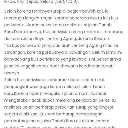
lokasi,
Beji
, Depok, Selasa (29/5/2018).
Selain karena retaknya turap di bagian bawah kali, ia
menduga longsor terjadi karena beberapa waktu lalu bus
pariwisata ukuran besar kerap melintas di jalan Tanah
Baru.Dikatakannya, bus pariwisata yang melintas itu datang
dari arah Jalan Raya Lenteng Agung, Jakarta Selatan.
“Itu bus pariwisata yang dari arah Lenteng Agung mau ke
Sawangan, karena pol busnya di Sawangan. Belum lama ini
banyak yang bus pariwisata yang lewat di sini. Sebenarnya
jalan ini enggak cocok buat dilewatin kendaraan berat,”
ujarnya.
Selain bus pariwisata, kendaraan berat seperti truk
pengangkut pasir juga kerap melaju di jalan Tanah
Baru.Karena tidak merupakan jalan umum, Kusnadi
mengatakan tidak dapat melarang kendaraan berat itu
melintas.Selain berharap perbaikan turap yang longsor
segera dilakukan, Kusnadi berharap pemasangan
pembatas jalan di jalan Tanah Baru dilakukan secara
merata.”Di bagian yang longsor ini memang belum ada