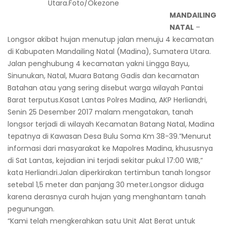
Utara.Foto/Okezone
MANDAILING
NATAL
–
Longsor akibat hujan menutup jalan menuju 4 kecamatan
di Kabupaten Mandailing Natal (Madina), Sumatera Utara.
Jalan penghubung 4 kecamatan yakni Lingga Bayu,
Sinunukan, Natal, Muara Batang Gadis dan kecamatan
Batahan atau yang sering disebut warga wilayah Pantai
Barat terputus.Kasat Lantas Polres Madina, AKP Herliandri,
Senin 25 Desember 2017 malam mengatakan, tanah
longsor terjadi di wilayah Kecamatan Batang Natal, Madina
tepatnya di Kawasan Desa Bulu Soma Km 38-39.”Menurut
informasi dari masyarakat ke Mapolres Madina, khususnya
di Sat Lantas, kejadian ini terjadi sekitar pukul 17:00 WIB,”
kata Herliandri.Jalan diperkirakan tertimbun tanah longsor
setebal 1,5 meter dan panjang 30 meter.Longsor diduga
karena derasnya curah hujan yang menghantam tanah
pegunungan.
“Kami telah mengkerahkan satu Unit Alat Berat untuk