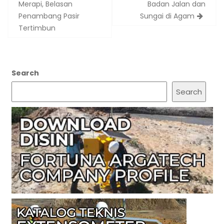
navigation
Merapi, Belasan
Badan Jalan dan
Penambang Pasir
Sungai di Agam
Tertimbun
Search
Search