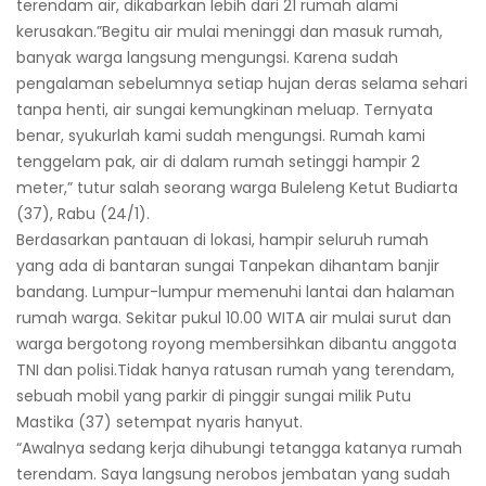
terendam air, dikabarkan lebih dari 21 rumah alami
kerusakan.”Begitu air mulai meninggi dan masuk rumah,
banyak warga langsung mengungsi. Karena sudah
pengalaman sebelumnya setiap hujan deras selama sehari
tanpa henti, air sungai kemungkinan meluap. Ternyata
benar, syukurlah kami sudah mengungsi. Rumah kami
tenggelam pak, air di dalam rumah setinggi hampir 2
meter,” tutur salah seorang warga Buleleng Ketut Budiarta
(37), Rabu (24/1).
Berdasarkan pantauan di lokasi, hampir seluruh rumah
yang ada di bantaran sungai Tanpekan dihantam banjir
bandang. Lumpur-lumpur memenuhi lantai dan halaman
rumah warga. Sekitar pukul 10.00 WITA air mulai surut dan
warga bergotong royong membersihkan dibantu anggota
TNI dan polisi.Tidak hanya ratusan rumah yang terendam,
sebuah mobil yang parkir di pinggir sungai milik Putu
Mastika (37) setempat nyaris hanyut.
“Awalnya sedang kerja dihubungi tetangga katanya rumah
terendam. Saya langsung nerobos jembatan yang sudah