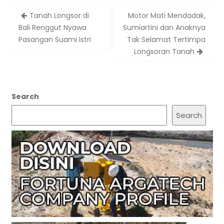
Post
Tanah Longsor di
Motor Mati Mendadak,
navigation
Bali Renggut Nyawa
Sumiartini dan Anaknya
Pasangan Suami Istri
Tak Selamat Tertimpa
Longsoran Tanah
Search
Search