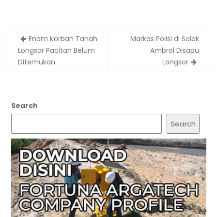
Post
Enam Korban Tanah
Markas Polisi di Solok
navigation
Longsor Pacitan Belum
Ambrol Disapu
Ditemukan
Longsor
Search
Search