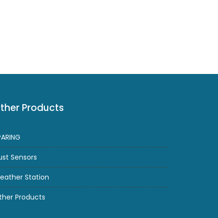
ther Products
PARING
ust Sensors
eather Station
ther Products