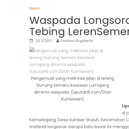
News
Waspada Longsoran
Tebing LerenSeme
20.11.2017
Fortuna Argatech
Pengemudi yang melintasi jalan di lereng
Gunung Semeru kawasan Lumajang
diminta waspada. (Liputan6.com/Dian
Kurniawan)
Li
di 
Kamarkajang, Desa Sumber Wuluh, Kecamatan Cand
material longsoran berupa batu besar ini mengg