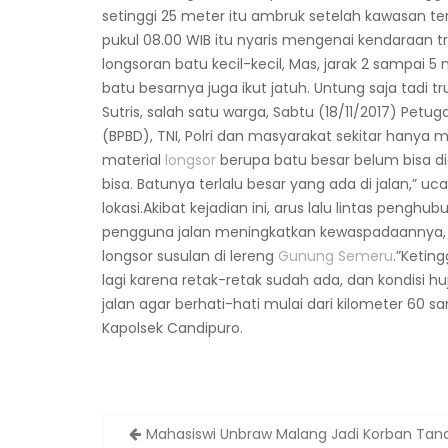
setinggi 25 meter itu ambruk setelah kawasan ters
pukul 08.00 WIB itu nyaris mengenai kendaraan t
longsoran batu kecil-kecil, Mas, jarak 2 sampai 5
batu besarnya juga ikut jatuh. Untung saja tadi 
Sutris, salah satu warga, Sabtu (18/11/2017) P
(BPBD), TNI, Polri dan masyarakat sekitar hany
material
longsor
berupa batu besar belum bisa di
bisa. Batunya terlalu besar yang ada di jalan,” u
lokasi.Akibat kejadian ini, arus lalu lintas pe
pengguna jalan meningkatkan kewaspadaannya, 
longsor susulan di lereng
Gunung Semeru
.”Ketin
lagi karena retak-retak sudah ada, dan kondisi h
jalan agar berhati-hati mulai dari kilometer 60 s
Kapolsek Candipuro.
Post
Mahasiswi Unbraw Malang Jadi Korban Tan