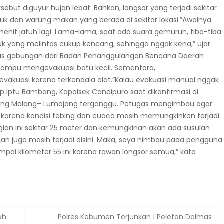
ebut diguyur hujan lebat. Bahkan, longsor yang terjadi sekitar
ruk dan warung makan yang berada di sekitar lokasi.”Awalnya
 menit jatuh lagi. Lama-lama, saat ada suara gemuruh, tiba-tiba
truk yang melintas cukup kencang, sehingga nggak kena,” ujar
etugas gabungan dari Badan Penanggulangan Bencana Daerah
a mampu mengevakuasi batu kecil. Sementara,
evakuasi karena terkendala alat.”Kalau evakuasi manual nggak
cap Iptu Bambang, Kapolsek Candipuro saat dikonfirmasi di
nghubung Malang– Lumajang terganggu. Petugas mengimbau agar
karena kondisi tebing dan cuaca masih memungkinkan terjadi
ggian ini sekitar 25 meter dan kemungkinan akan ada susulan
ujan juga masih terjadi disini. Maka, saya himbau pada pengguna
ampai kilometer 55 ini karena rawan longsor semua,” kata
ah
Polres Kebumen Terjunkan 1 Peleton Dalmas