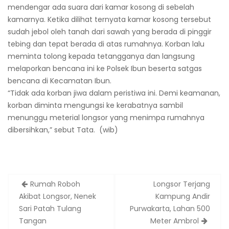
mendengar ada suara dari kamar kosong di sebelah
kamarnya. Ketika dilihat ternyata kamar kosong tersebut
sudah jebol oleh tanah dari sawah yang berada di pinggir
tebing dan tepat berada di atas rumahnya. Korban lalu
meminta tolong kepada tetangganya dan langsung
melaporkan bencana ini ke Polsek Ibun beserta satgas
bencana di Kecamatan Ibun.
“Tidak ada korban jiwa dalam peristiwa ini. Demi keamanan,
korban diminta mengungsi ke kerabatnya sambil
menunggu meterial longsor yang menimpa rumahnya
dibersihkan,” sebut Tata. (wib)
Post
Rumah Roboh
Longsor Terjang
navigation
Akibat Longsor, Nenek
Kampung Andir
Sari Patah Tulang
Purwakarta, Lahan 500
Tangan
Meter Ambrol