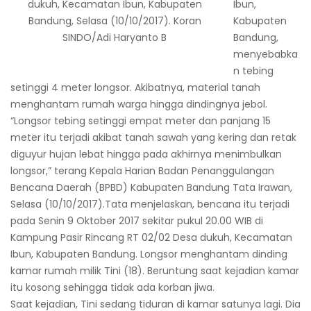
dukuh, Kecamatan Ibun, Kabupaten
Ibun,
Bandung, Selasa (10/10/2017). Koran
Kabupaten
SINDO/Adi Haryanto B
Bandung,
menyebabka
n tebing
setinggi 4 meter longsor. Akibatnya, material tanah
menghantam rumah warga hingga dindingnya jebol.
“Longsor tebing setinggi empat meter dan panjang 15
meter itu terjadi akibat tanah sawah yang kering dan retak
diguyur hujan lebat hingga pada akhirnya menimbulkan
longsor,” terang Kepala Harian Badan Penanggulangan
Bencana Daerah (BPBD) Kabupaten Bandung Tata Irawan,
Selasa (10/10/2017).Tata menjelaskan, bencana itu terjadi
pada Senin 9 Oktober 2017 sekitar pukul 20.00 WIB di
Kampung Pasir Rincang RT 02/02 Desa dukuh, Kecamatan
Ibun, Kabupaten Bandung. Longsor menghantam dinding
kamar rumah milik Tini (18). Beruntung saat kejadian kamar
itu kosong sehingga tidak ada korban jiwa.
Saat kejadian, Tini sedang tiduran di kamar satunya lagi. Dia