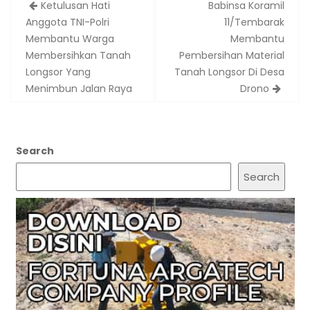
Post
Ketulusan Hati
Babinsa Koramil
navigation
Anggota TNI-Polri
11/Tembarak
Membantu Warga
Membantu
Membersihkan Tanah
Pembersihan Material
Longsor Yang
Tanah Longsor Di Desa
Menimbun Jalan Raya
Drono
Search
Search