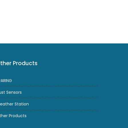
ther Products
PARING
ust Sensors
eather Station
ther Products