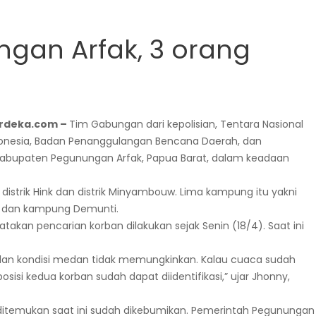
ngan Arfak, 3 orang
rdeka.com –
Tim Gabungan dari kepolisian, Tentara Nasional
onesia, Badan Penanggulangan Bencana Daerah, dan
Kabupaten Pegunungan Arfak, Papua Barat, dalam keadaan
strik Hink dan distrik Minyambouw. Lima kampung itu yakni
i, dan kampung Demunti.
takan pencarian korban dilakukan sejak Senin (18/4). Saat ini
dan kondisi medan tidak memungkinkan. Kalau cuaca sudah
sisi kedua korban sudah dapat diidentifikasi,” ujar Jhonny,
itemukan saat ini sudah dikebumikan. Pemerintah Pegunungan