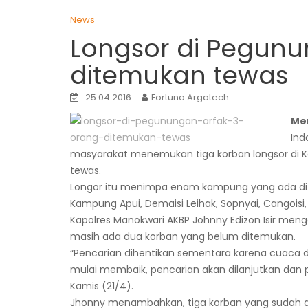
News
Longsor di Pegunu
ditemukan tewas
25.04.2016
Fortuna Argatech
Me
Ind
masyarakat menemukan tiga korban longsor di 
tewas.
Longor itu menimpa enam kampung yang ada di di
Kampung Apui, Demaisi Leihak, Sopnyai, Cangois
Kapolres Manokwari AKBP Johnny Edizon Isir menga
masih ada dua korban yang belum ditemukan.
“Pencarian dihentikan sementara karena cuaca 
mulai membaik, pencarian akan dilanjutkan dan po
Kamis (21/4).
Jhonny menambahkan, tiga korban yang sudah d