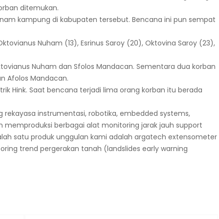
orban ditemukan.
a enam kampung di kabupaten tersebut. Bencana ini pun sempat
Oktovianus Nuham (13), Esrinus Saroy (20), Oktovina Saroy (23),
i Oktovianus Nuham dan Sfolos Mandacan. Sementara dua korban
an Afolos Mandacan.
ik Hink. Saat bencana terjadi lima orang korban itu berada
g rekayasa instrumentasi, robotika, embedded systems,
am memproduksi berbagai alat monitoring jarak jauh support
lah satu produk unggulan kami adalah argatech extensometer
toring trend pergerakan tanah (landslides early warning