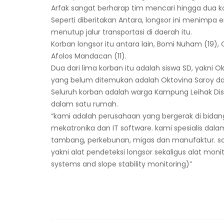
Arfak sangat berharap tim mencari hingga dua k
Seperti diberitakan Antara, longsor ini menimp
menutup jalur transportasi di daerah itu.
Korban longsor itu antara lain, Bomi Nuham (19), 
Afolos Mandacan (11).
Dua dari lima korban itu adalah siswa SD, yakn
yang belum ditemukan adalah Oktovina Saroy d
Seluruh korban adalah warga Kampung Leihak Distr
dalam satu rumah.
“kami adalah perusahaan yang bergerak di bidan
mekatronika dan IT software. kami spesialis dal
tambang, perkebunan, migas dan manufaktur. sa
yakni alat pendeteksi longsor sekaligus alat moni
systems and slope stability monitoring)”