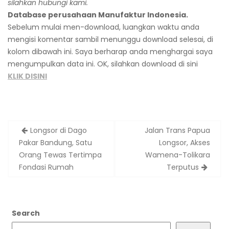
silahkan hubungi kami.
Database perusahaan Manufaktur Indonesia.
Sebelum mulai men-download, luangkan waktu anda
mengisi komentar sambil menunggu download selesai, di
kolom dibawah ini. Saya berharap anda menghargai saya
mengumpulkan data ini. OK, silahkan download di sini
KLIK DISINI
Post
Longsor di Dago
Jalan Trans Papua
navigation
Pakar Bandung, Satu
Longsor, Akses
Orang Tewas Tertimpa
Wamena-Tolikara
Fondasi Rumah
Terputus
Search