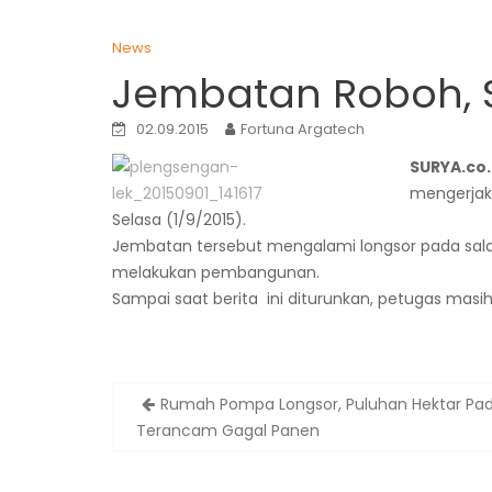
News
Jembatan Roboh, S
02.09.2015
Fortuna Argatech
SURYA.co
mengerjak
Selasa (1/9/2015).
Jembatan tersebut mengalami longsor pada sal
melakukan pembangunan.
Sampai saat berita ini diturunkan, petugas mas
Post
Rumah Pompa Longsor, Puluhan Hektar Pad
navigation
Terancam Gagal Panen