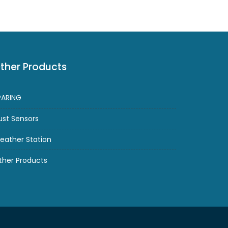
ther Products
PARING
ust Sensors
eather Station
ther Products