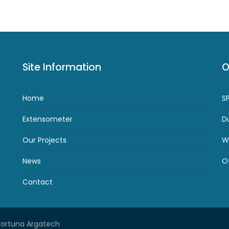
Site Information
O
Home
S
Extensometer
D
Our Projects
W
News
O
Contact
Fortuna Argatech