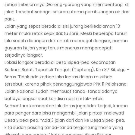
sehari sebelumnya. Gorong-gorong yang membentang di
jalan tersebut sebagai saluran utama pembuangan air dari
parit.
Jalan yang tepat berada di sisi jurang berkedalaman 13
meter mulai retak sejak Sabtu sore. Meski beberapa tahun
lalu sudah dibangun dek untuk mencegah longsor, namun
guyuran hujan yang terus menerus mempercepat
terjadinya longsor.
Lokasi longsor berada di Desa Sipea-pea Kecamatan
Sorkam Barat, Tapanuli Tengah (Tapteng), Km 37 Sibolga –
Barus. Tidak ada korban laka lantas dalam musibah
tersebut, karena pihak penanggungjawab PPK 11 Pelaksana
Jalan Nasional sudah membuat tanda-tanda adanya
bahaya longsor saat kondisi masih retak-retak.
Sementara kemacetan lalu lintas juga tidak terjadi, karena
para pengendara bisa mengambil jalan pintas melewati
Desa Sipea-pea. “Ada 3 jalan dari dan ke Desa Sipea-pea,
kita sudah pasang tanda-tanda tergantung mana yang
dilewati pengendara,” kata pengawas Alson Siregar,