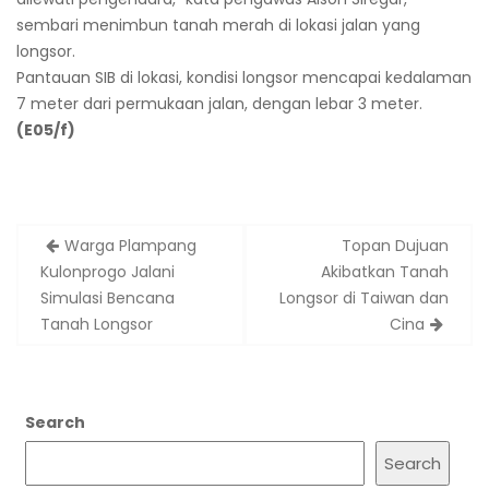
sembari menimbun tanah merah di lokasi jalan yang
longsor.
Pantauan SIB di lokasi, kondisi longsor mencapai kedalaman
7 meter dari permukaan jalan, dengan lebar 3 meter.
(E05/f)
Post
Warga Plampang
Topan Dujuan
navigation
Kulonprogo Jalani
Akibatkan Tanah
Simulasi Bencana
Longsor di Taiwan dan
Tanah Longsor
Cina
Search
Search