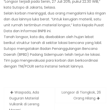
“Longsor terjadi pada Senin, 27 Juli 2015, pukul 22.30 WIB,”
kata Sutopo di Jakarta, Selasa.
Selain korban meninggal, dua orang mengalami luka ringan
dan dua lainnya luka berat. “Untuk kerugian materiil, satu
unit rumah tertimbun material longsor,” kata Kepala Pusat
Data dan Informasi BNPB ini.
Tanah longsor, kata dia, disebabkan oleh hujan lebat
berikut struktur tanah di sekitar lokasi bencana yang labil.
Sutopo mengatakan Badan Penanggulangan Bencana
Daerah (BPBD) Padang Sidempuan telah terjun ke lokasi.
Tim juga mengevakuasi para korban dan berkoordinasi
dengan TNI/POLRI serta instansi terkait lainnya.
Post
Waspada, Ada
Longsor di Tiongkok, 26
navigation
Guguran Material
Orang Hilang
Vulkanik di Lereng