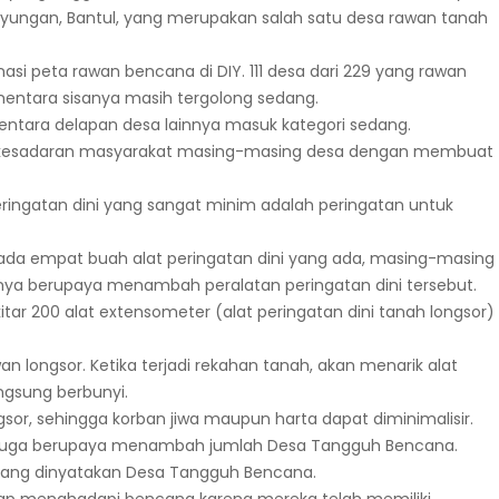
iyungan, Bantul, yang merupakan salah satu desa rawan tanah
i peta rawan bencana di DIY. 111 desa dari 229 yang rawan
ementara sisanya masih tergolong sedang.
mentara delapan desa lainnya masuk kategori sedang.
n kesadaran masyarakat masing-masing desa dengan membuat
peringatan dini yang sangat minim adalah peringatan untuk
ru ada empat buah alat peringatan dini yang ada, masing-masing
aknya berupaya menambah peralatan peringatan dini tersebut.
ar 200 alat extensometer (alat peringatan dini tanah longsor)
an longsor. Ketika terjadi rekahan tanah, akan menarik alat
ngsung berbunyi.
sor, sehingga korban jiwa maupun harta dapat diminimalisir.
ya juga berupaya menambah jumlah Desa Tangguh Bencana.
t yang dinyatakan Desa Tangguh Bencana.