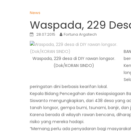
News
Waspada, 229 Desa
28.07.2015
Fortuna Argatech
BAN
Waspada, 229 desa di DIY rawan longsor.
ber
(Dok/KORAN SINDO)
Ken
lon
Sel
peringatan dini berbasis kearifan lokal.
Kepala Bidang Pencegahan dan Kesiapsiagaan B
Siswanto mengungkapkan, dari 438 desa yang ada
tanah longsor, gempa bumi, tsunami, banjir, dan 
Karena berada di wilayah rawan bencana, dihara
risiko yang mereka hadapi.
“Memang perlu ada penyadaran bagi masyarakat 