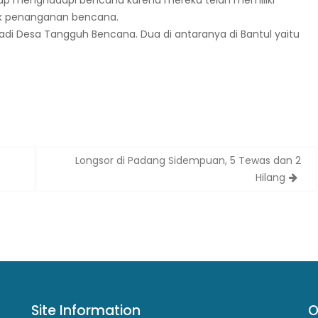
siap menghadapi bencana karena mereka telah memiliki
tuk penanganan bencana.
adi Desa Tangguh Bencana. Dua di antaranya di Bantul yaitu
Longsor di Padang Sidempuan, 5 Tewas dan 2
Hilang
Site Information
O