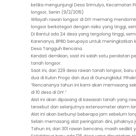
ketika mengunjungi Desa Srimulyo, Kecamatan P
longsor, Senin (9/2/2015)
Wilayah rawan longsor di DIY memang mendominas
longsor berkategori dengan risiko yang tinggi, s
Di Bantul ada 24 desa yang tergolong tinggi, se
Karenanya, BPBD berupaya untuk meningkatka
Desa Tangguh Bencana.
Kendati demikian, saat ini salah satu peralatan 
tanah longsor.
Saat ini, dari 229 desa rawan tanah longsor, ba
dua di Kulon Progo dan dua di Gunungkidul. Pih
“Rencananya tahun ini kami akan memasang sekit
di 10 desa di DIY.”
Alat ini akan dipasang di kawasan tanah yang raw
tersebut dan selanjutnya extensometer alarm la
Alat ini akan berbunyi beberapa jam sebelum long
Selain memasang alat peringatan dini, pihakn
Tahun ini, dari 301 rawan bencana, masih sediki