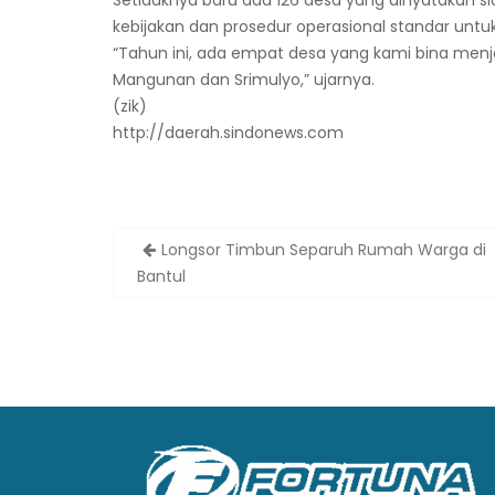
Setidaknya baru ada 126 desa yang dinyatakan 
kebijakan dan prosedur operasional standar un
“Tahun ini, ada empat desa yang kami bina menj
Mangunan dan Srimulyo,” ujarnya.
(zik)
http://daerah.sindonews.com
Post
Longsor Timbun Separuh Rumah Warga di
navigation
Bantul