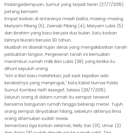
Padangsidempuan, Sumut yang terjadi Senin (27/7/2015)
petang kemarin.
Empat korban di antaranya masih balita, masing-masing
Mariyam Piliang (5), Zaenab Piliang (4), Maryam Lubis (5)
dan Ibrahim yang baru berusia dua bulan. Satu korban
lainnya Nuraini berusia 30 tahun.
Musibah ini diawali hujan deras yang mengakibatkan tanah
perbukitan longsor. Pergeseran tanah ini kemudian
menimbun rumah milik Bisri Lubis (38) yang ketika itu
dihuni sepuluh orang.
“Istri si Bisri baru melahirkan, jadi saat kejadian ada
kerabatnya yang menjenguk,” kata Kabid Humas Polda
Sumut Kombes Helfi Assegaf, Selasa (28/7/2015).
Seluruh orang di dalam rumah itu sempat terseret
bersama bangunan rumah hingga beberap meter. Tujuh
orang sempat dinyatakan hilang, sebelum akhirnya lima
orang ditemukan sudah tewas.
Sementara tiga korban selamat, Nelly Sari (31), Umar (2)
dan Anisa (8) sudah dievakuasi ke rumah sakit. Tim