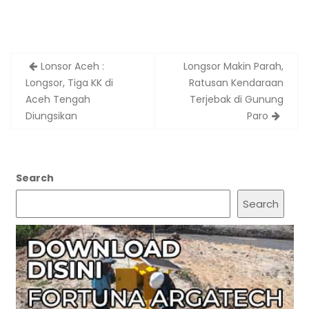
Post
Lonsor Aceh :
Longsor Makin Parah,
navigation
Longsor, Tiga KK di
Ratusan Kendaraan
Aceh Tengah
Terjebak di Gunung
Diungsikan
Paro
Search
Search