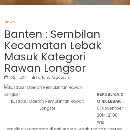
News
Banten : Sembilan
Kecamatan Lebak
Masuk Kategori
Rawan Longsor
02.11.2014
Fortuna Argatech
REPUBLIKA.C
Ilustrasi : Daerah Pemukiman Rawan
O.ID, LEBAK
–
Longsor
01 November
2014, 21:08
WIB –
Sembilan kecamatan di Kabupaten Lebak, Provinsi Banten