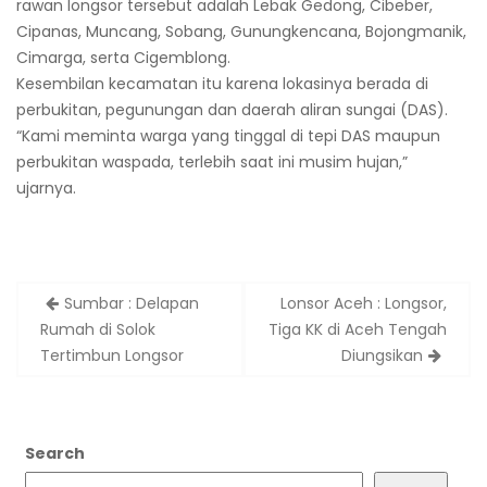
rawan longsor tersebut adalah Lebak Gedong, Cibeber,
Cipanas, Muncang, Sobang, Gunungkencana, Bojongmanik,
Cimarga, serta Cigemblong.
Kesembilan kecamatan itu karena lokasinya berada di
perbukitan, pegunungan dan daerah aliran sungai (DAS).
“Kami meminta warga yang tinggal di tepi DAS maupun
perbukitan waspada, terlebih saat ini musim hujan,”
ujarnya.
Post
Sumbar : Delapan
Lonsor Aceh : Longsor,
navigation
Rumah di Solok
Tiga KK di Aceh Tengah
Tertimbun Longsor
Diungsikan
Search