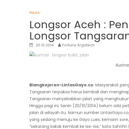
News
Longsor Aceh : Pe
Longsor Tangsaran
20.10.2014
Fortuna Argatech
ilustra
Blangkejeren-LintasGayo.co
: Masyarakat pen
Tangsaran terpaksa harus kembali dan menginap d
Tangsaran menyebabkan jalan yang menghubungka
Hingga pagi ini, Senin (20/10/2014) belum ada p
jalan di wilayah itu. Namun sumber LintasGayo.c
yang sedang menuju ke Gayo Lues, kemarin sore, 
“sekarang kakak kembali ke Ise-ise,” kata Sahrifi