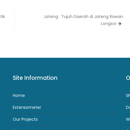
tik
Jateng : Tujuh Daerah di Jateng Rawan
Longsor
Site Information
O
Home
S
Extensometer
D
Our Projects
W