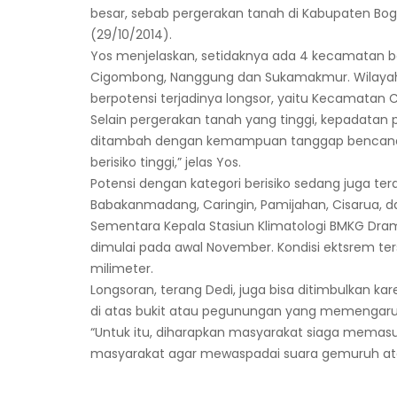
besar, sebab pergerakan tanah di Kabupaten Bogor
(29/10/2014).
Yos menjelaskan, setidaknya ada 4 kecamatan ber
Cigombong, Nanggung dan Sukamakmur. Wilayah
berpotensi terjadinya longsor, yaitu Kecamatan
Selain pergerakan tanah yang tinggi, kepadatan p
ditambah dengan kemampuan tanggap bencana mas
berisiko tinggi,” jelas Yos.
Potensi dengan kategori berisiko sedang juga te
Babakanmadang, Caringin, Pamijahan, Cisarua, d
‎Sementara Kepala Stasiun Klimatologi BMKG D
dimulai pada awal November. Kondisi ektsrem ters
milimeter.
Longsoran, terang Dedi, juga bisa ditimbulkan 
di atas bukit atau pegunungan yang memengaru
“Untuk itu, diharapkan masyarakat siaga memasu
masyarakat agar mewaspadai suara gemuruh ata