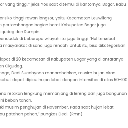
 yang tinggi,” jelas Yos saat ditemui di kantornya, Bogor, Rabu
isiko tinggi rawan longsor, yaitu Kecamatan Leuwiliang,
 pertambangan bagian barat Kabupaten Bogor juga
 Cigudeg dan Rumpin.
enduduk di beberapa wilayah itu juga tinggi. “Hal tersebut
yarakat di sana juga rendah. Untuk itu, bisa dikategorikan
rdapat di 28 kecamatan di Kabupaten Bogor yang di antaranya
an Cigudeg.
ramaga, Dedi Sucahyono manambahkan, musim hujan akan
ebut dapat dipicu hujan lebat dengan intensitas di atas 50-100
karena retakan lengkung memanjang di lereng dan juga bangunan
hi beban tanah.
ki musim penghujan di November. Pada saat hujan lebat,
u patahan pohon,” pungkas Dedi. (Rmn)