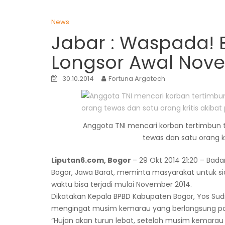
News
Jabar : Waspada! 
Longsor Awal Nov
30.10.2014
Fortuna Argatech
Anggota TNI mencari korban tertimbun ta
tewas dan satu orang kr
Liputan6.com, Bogor
– 29 Okt 2014 21:20 – B
Bogor, Jawa Barat, meminta masyarakat untuk s
waktu bisa terjadi mulai November 2014.
‎Dikatakan Kepala BPBD Kabupaten Bogor, Yos Sud
mengingat musim kemarau yang berlangsung pan
“Hujan akan turun lebat, ‎setelah musim kemarau p